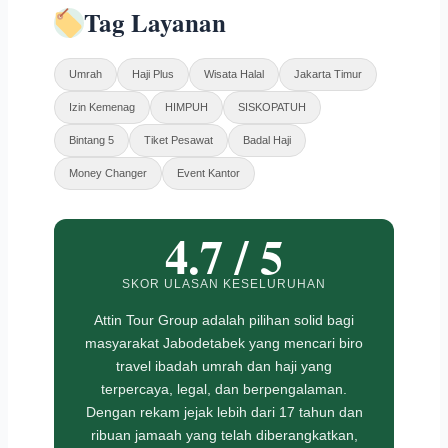
Tag Layanan
Umrah
Haji Plus
Wisata Halal
Jakarta Timur
Izin Kemenag
HIMPUH
SISKOPATUH
Bintang 5
Tiket Pesawat
Badal Haji
Money Changer
Event Kantor
4.7 / 5
SKOR ULASAN KESELURUHAN
Attin Tour Group adalah pilihan solid bagi
masyarakat Jabodetabek yang mencari biro
travel ibadah umrah dan haji yang
terpercaya, legal, dan berpengalaman.
Dengan rekam jejak lebih dari 17 tahun dan
ribuan jamaah yang telah diberangkatkan,