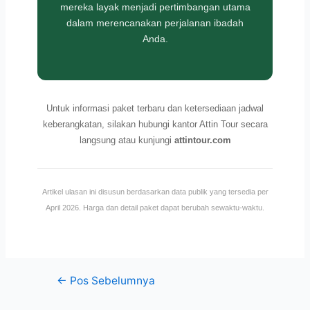
mereka layak menjadi pertimbangan utama
dalam merencanakan perjalanan ibadah
Anda.
Untuk informasi paket terbaru dan ketersediaan jadwal
keberangkatan, silakan hubungi kantor Attin Tour secara
langsung atau kunjungi
attintour.com
Artikel ulasan ini disusun berdasarkan data publik yang tersedia per
April 2026. Harga dan detail paket dapat berubah sewaktu-waktu.
←
Pos Sebelumnya