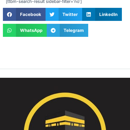
[ttbm-search-result sidebar-filter=’no’]
Facebook
Twitter
LinkedIn
WhatsApp
Telegram