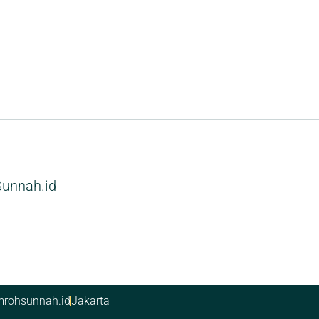
unnah.id
rohsunnah.id
Jakarta