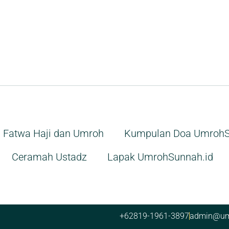
Fatwa Haji dan Umroh
Kumpulan Doa UmrohS
Ceramah Ustadz
Lapak UmrohSunnah.id
+62819-1961-3897
admin@um