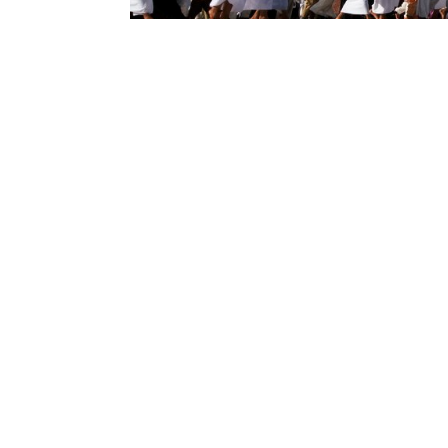
Paket 
Ramadh