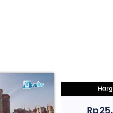
Harg
Rp
25