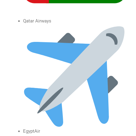
Qatar Airways
EgyptAir